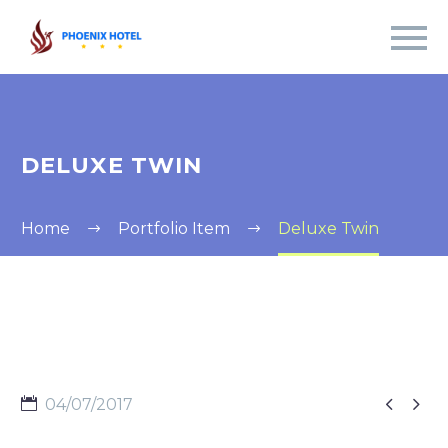
DELUXE TWIN
Home
Portfolio Item
Deluxe Twin


04/07/2017